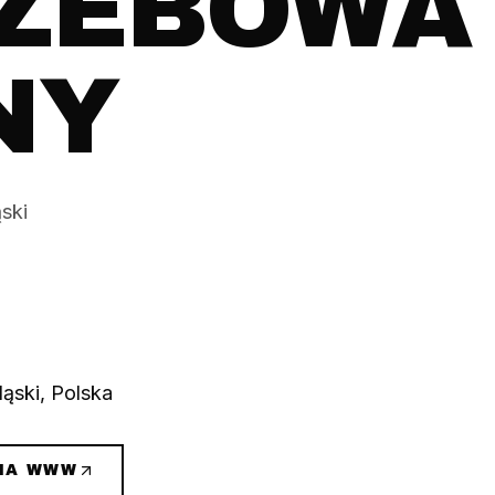
ZEBOWA
NY
ski
ąski, Polska
NA WWW