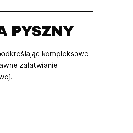
A PYSZNY
, podkreślając kompleksowe
rawne załatwianie
wej.