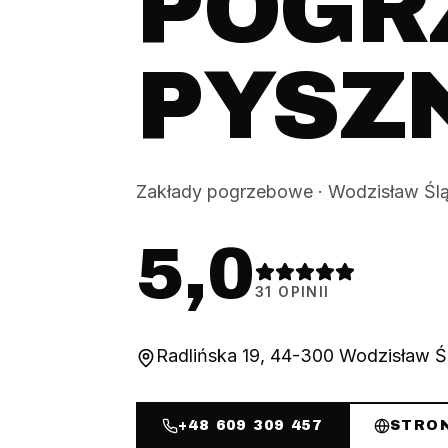
POGR
PYSZ
Zakłady pogrzebowe
·
Wodzisław Ślą
5,0
31
OPINII
Radlińska 19, 44-300 Wodzisław Śl
+48 609 309 457
STRO